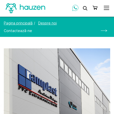
Căutare
Coșul meu
Pagina principală
Despre noi
Contactează-ne