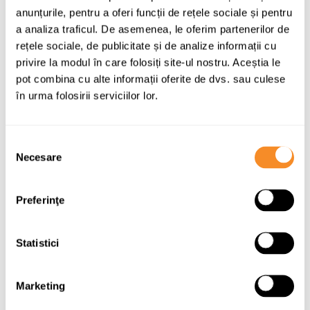
pentru noi. Suntem aproape de voi
anunțurile, pentru a oferi funcții de rețele sociale și pentru
pentru a vă ajuta în găsirea produselor
a analiza traficul. De asemenea, le oferim partenerilor de
ideale pentru spațiul vostru. Respectul
rețele sociale, de publicitate și de analize informații cu
nostru se traduce prin atenția la nevoile
privire la modul în care folosiți site-ul nostru. Aceștia le
voastre, dar și prin produse și servicii
pot combina cu alte informații oferite de dvs. sau culese
corecte.
în urma folosirii serviciilor lor.
Selecția
Necesare
consimțământului
Preferinţe
Dezvoltare
Pornim de la premisa că totul este
Statistici
mereu perfectibil, astfel că alocăm
resurse importante cercetării și
Marketing
educației. Încurajăm continuu