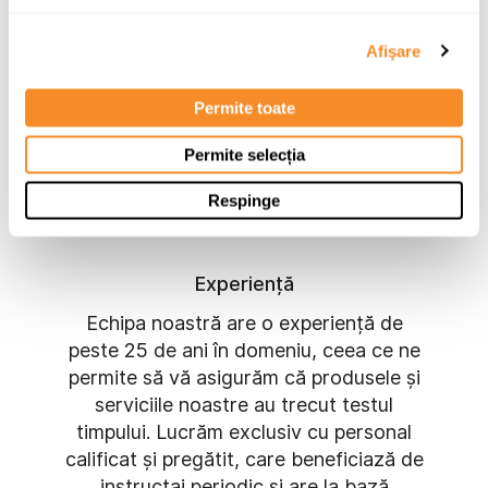
dezvoltarea oamenilor, prin diferite
programe de training sau prin dialoguri
Afişare
deschise, ce au ca scop înțelegerea
obiceiurilor de consum și a tendințelor.
Permite toate
Permite selecția
Respinge
Experiență
Echipa noastră are o experiență de
peste 25 de ani în domeniu, ceea ce ne
permite să vă asigurăm că produsele și
serviciile noastre au trecut testul
timpului. Lucrăm exclusiv cu personal
calificat și pregătit, care beneficiază de
instructaj periodic și are la bază