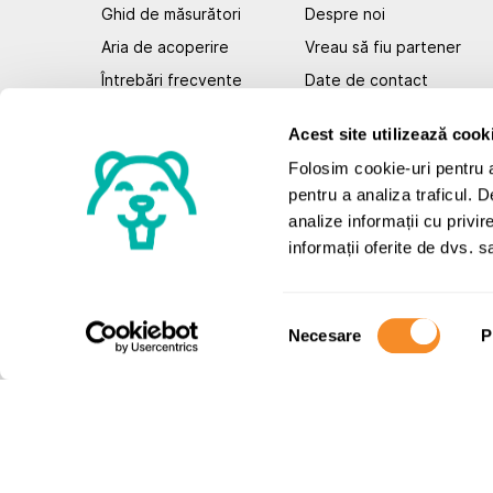
Ghid de măsurători
Despre noi
Aria de acoperire
Vreau să fiu partener
Întrebări frecvente
Date de contact
Soluții pentru tine
📞 Telefon: 0732.718.36
Acest site utilizează cook
Abonare newsletter
Beneficiile Hauzen
Folosim cookie-uri pentru a 
Regulament Concurs
pentru a analiza traficul. 
analize informații cu privir
informații oferite de dvs. sa
Împreună conectați și pe :
Selecția
Necesare
P
consimțământului
© Toate drepturile rezervate - Hauzen 2025
Hauzen SRL, înregistrată la Registrul Comerțului su