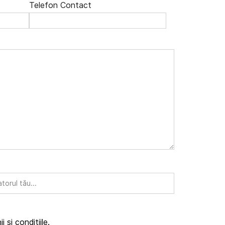
Telefon Contact
atorul tău...
i și condițiile
.