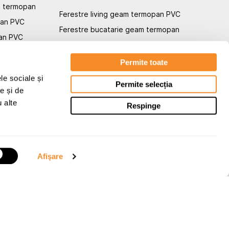
am termopan
Ferestre living geam termopan PVC
pan PVC
Ferestre bucatarie geam termopan
an PVC
Ferestre dormitor geam termopan
Ferestre baie PVC geam termopan
Permite toate
Ferestre termopan camere tehnice
le sociale și
rmopan PVC
Permite selecția
e și de
termopan
u alte
Respinge
i termopan
Afişare