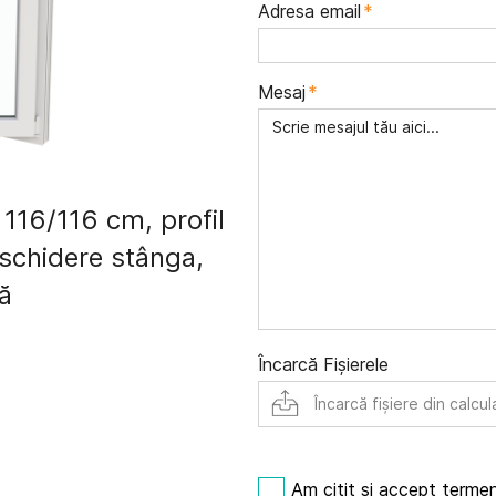
Adresa email
*
Mesaj
*
116/116 cm, profil
schidere stânga,
ă
Încarcă Fișierele
Încarcă fișiere din calcul
Am citit și accept
termeni