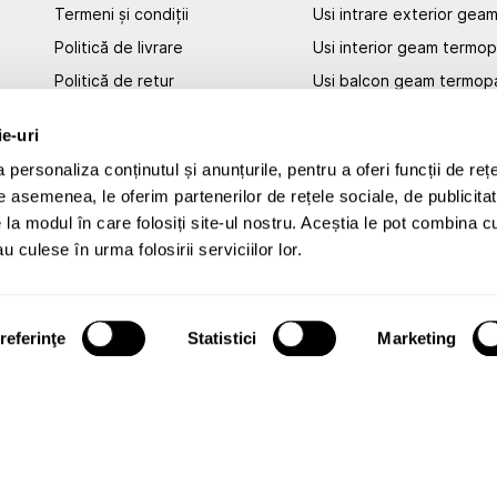
Termeni și condiții
Usi intrare exterior ge
Politică de livrare
Usi interior geam termo
Politică de retur
Usi balcon geam termop
6
ANPC
Balcon termopan PVC
ie-uri
Politica de confidențialitate
personaliza conținutul și anunțurile, pentru a oferi funcții de rețe
Intrare balcon geam te
Politica de utilizare cookies
De asemenea, le oferim partenerilor de rețele sociale, de publicitat
Inchidere balcon geam 
e la modul în care folosiți site-ul nostru. Aceștia le pot combina c
Inchidere balcon 3 latur
u culese în urma folosirii serviciilor lor.
referinţe
Statistici
Marketing
b nr. J40/4307/2023, cod unic de înregistrare RO 47752760