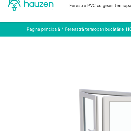
Ferestre PVC cu geam termop
Pagina principală
Fereastră termopan bucătărie 116