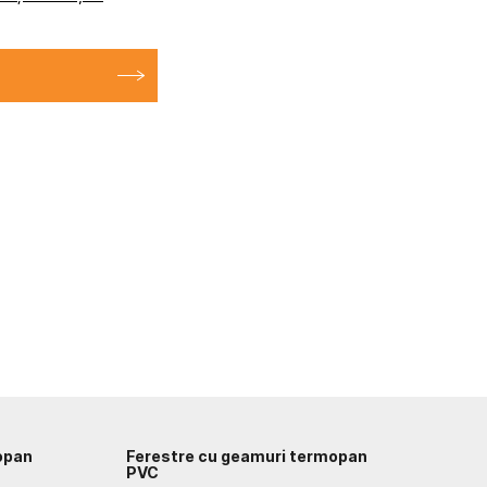
opan
Ferestre cu geamuri termopan
PVC