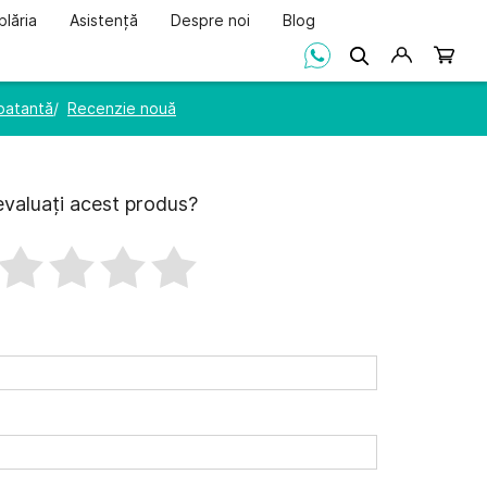
lăria
Asistență
Despre noi
Blog
Căutare
Coșul m
obatantă
Recenzie nouă
valuați acest produs?