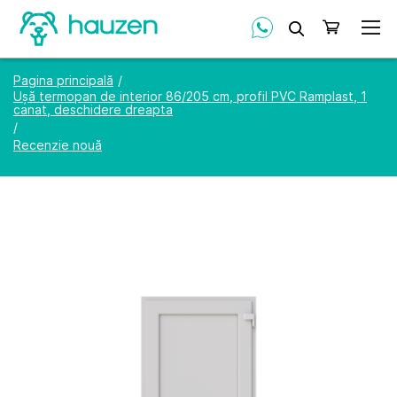
Căutare
Coșul meu
Pagina principală
Ușă termopan de interior 86/205 cm, profil PVC Ramplast, 1
canat, deschidere dreapta
Recenzie nouă