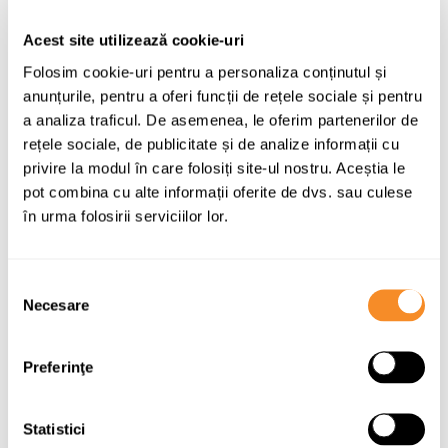
Nume
*
Acest site utilizează cookie-uri
Folosim cookie-uri pentru a personaliza conținutul și
anunțurile, pentru a oferi funcții de rețele sociale și pentru
Titlul recenziei
*
a analiza traficul. De asemenea, le oferim partenerilor de
rețele sociale, de publicitate și de analize informații cu
privire la modul în care folosiți site-ul nostru. Aceștia le
Adresa email
*
Telefon Contact
pot combina cu alte informații oferite de dvs. sau culese
în urma folosirii serviciilor lor.
Mesaj
*
Selecția
Necesare
consimțământului
Preferinţe
Statistici