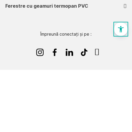
Ferestre cu geamuri termopan PVC
Împreună conectați și pe :
© Toate drepturile rezervate - Hauzen 2025
Hauzen SRL, înregistrată la Registrul Comerțului sub nr.