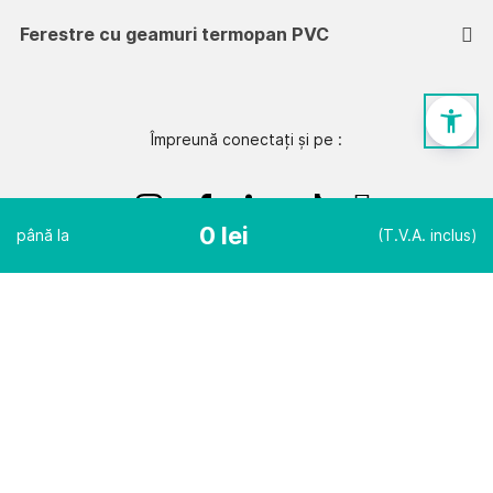
Ferestre cu geamuri termopan PVC
Împreună conectați și pe :
0 lei
până la
(T.V.A. inclus)
© Toate drepturile rezervate - Hauzen 2025
Hauzen SRL, înregistrată la Registrul Comerțului sub nr.