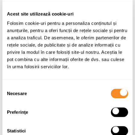
Nuc
Acest site utilizează cookie-uri
Wenge
Folosim cookie-uri pentru a personaliza conținutul și
anunțurile, pentru a oferi funcții de rețele sociale și pentru
a analiza traficul. De asemenea, le oferim partenerilor de
rețele sociale, de publicitate și de analize informații cu
Profil
privire la modul în care folosiți site-ul nostru. Aceștia le
Profil Solid 400
pot combina cu alte informații oferite de dvs. sau culese
în urma folosirii serviciilor lor.
Profil Solid 500
Profil Solid 700
Selecția
Necesare
consimțământului
Feronerie
Preferinţe
Oscilobatant standard
Oscilobatant premium
Statistici