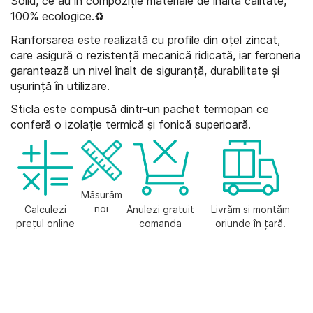
Solid, ce au în compoziție materiale de înaltă calitate,
100% ecologice.
♻
Ranforsarea este realizată cu profile din oțel zincat,
care asigură o rezistență mecanică ridicată, iar feroneria
garantează un nivel înalt de siguranță, durabilitate și
ușurință în utilizare.
Sticla este compusă dintr-un pachet termopan ce
conferă o izolație termică și fonică superioară.
Măsurăm
noi
Calculezi
Anulezi gratuit
Livrăm si montăm
prețul online
comanda
oriunde în țară.