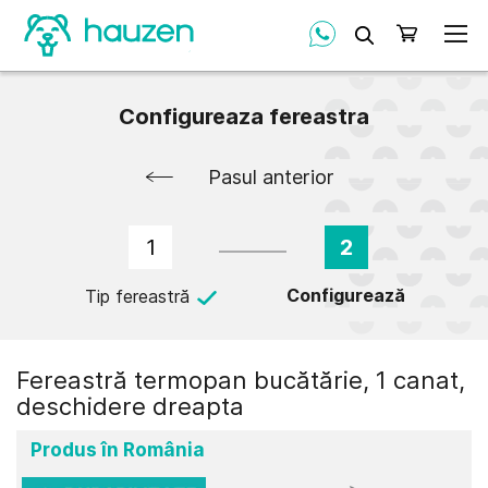
Căutare
Coșul meu
Configureaza fereastra
Pasul anterior
1
2
Configurează
Tip fereastră
Fereastră termopan bucătărie, 1 canat,
deschidere dreapta
Produs în România
Skip
Skip
to
to