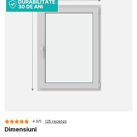
the
the
end
beginning
of
of
the
the
images
images
gallery
gallery
4.9/5
125 recenzii
Dimensiuni